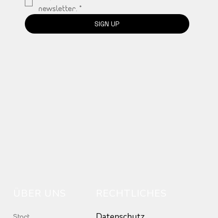
newsletter.
*
SIGN UP
ÜBER UNS
RECHTLICHES
Datenschutz
Start